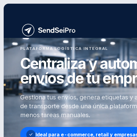
PLATAFORMA LOGÍSTICA INTEGRAL
Centraliza y autom
envíos de tu emp
Gestiona tus envíos, genera etiquetas y 
de transporte desde una única plataform
menos tareas manuales.
Ideal para e-commerce, retail y empresa