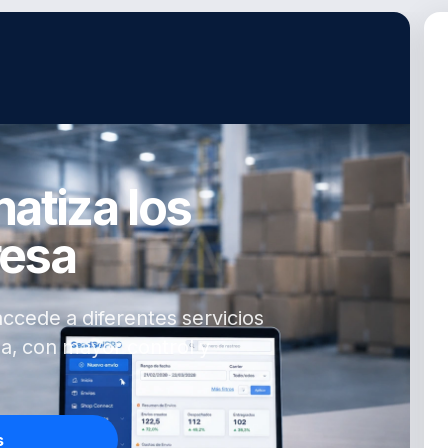
atiza los
resa
accede a diferentes servicios
a, con mayor control y
s